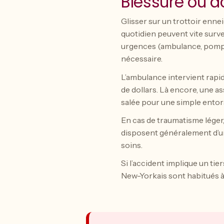
Blessure ou a
Glisser sur un trottoir ennei
quotidien peuvent vite surven
urgences (ambulance, pompier
nécessaire.
L’ambulance intervient rapid
de dollars. Là encore, une a
salée pour une simple entor
En cas de traumatisme léger
disposent généralement d’un 
soins.
Si l’accident implique un tie
New-Yorkais sont habitués à