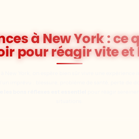
ces à New York : ce q
ir pour réagir vite et
 à New York, on espère bien sûr vivre une expérience i
i d’un imprévu : blessure, problème de santé, perte de
 les bons réflexes est essentiel
pour réagir sereine
situations.