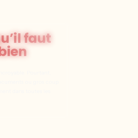
u’il faut
 bien
ncroyable. Pourtant,
 documents ou gros coup
ment dans toutes les