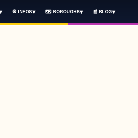
▾
▾
▾
▾
🧭 INFOS
🗺️ BOROUGHS
📰 BLOG