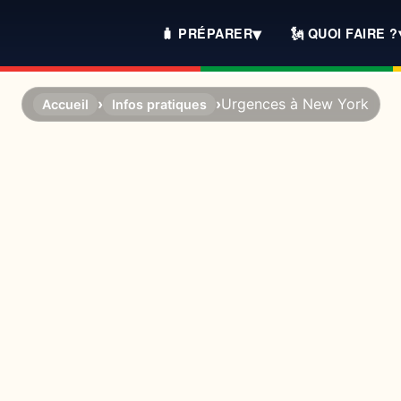
▾
🧳 PRÉPARER
🗽 QUOI FAIRE ?
›
›
Urgences à New York
Accueil
Infos pratiques