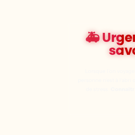
🚑 Urgen
savo
Lorsque l’on voyage
personne n’est à l’abr
de stress.
Connaître