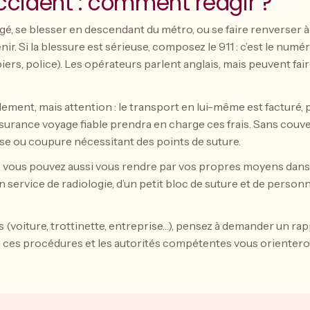
ccident : comment réagir ?
gé, se blesser en descendant du métro, ou se faire renverser à 
ir. Si la blessure est sérieuse, composez le 911 : c’est le numé
s, police). Les opérateurs parlent anglais, mais peuvent faire
ement, mais attention : le transport en lui-même est facturé, 
ssurance voyage fiable prendra en charge ces frais. Sans couver
se ou coupure nécessitant des points de suture.
, vous pouvez aussi vous rendre par vos propres moyens dans u
service de radiologie, d’un petit bloc de suture et de personn
rs (voiture, trottinette, entreprise…), pensez à demander un ra
 ces procédures et les autorités compétentes vous orienteron