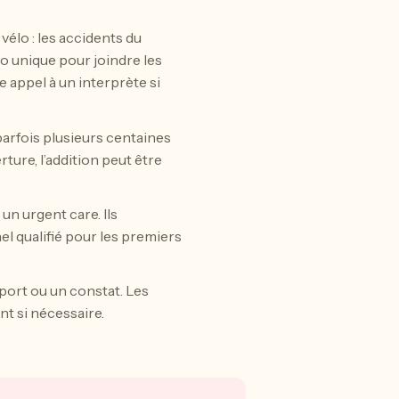
vélo : les accidents du
ro unique pour joindre les
 appel à un interprète si
parfois plusieurs centaines
ture, l’addition peut être
n urgent care. Ils
el qualifié pour les premiers
pport ou un constat. Les
t si nécessaire.