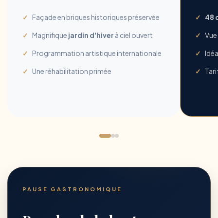
Façade en briques historiques préservée
48 
Magnifique
jardin d'hiver
à ciel ouvert
Vue 
Programmation artistique internationale
Idéa
Une réhabilitation primée
Tari
PAUSE GASTRONOMIQUE