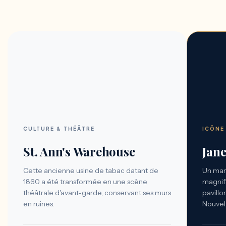
CULTURE & THÉÂTRE
ICÔNE
St. Ann's Warehouse
Jane
Cette ancienne usine de tabac datant de
Un man
1860 a été transformée en une scène
magnif
théâtrale d'avant-garde, conservant ses murs
pavillo
en ruines.
Nouvel