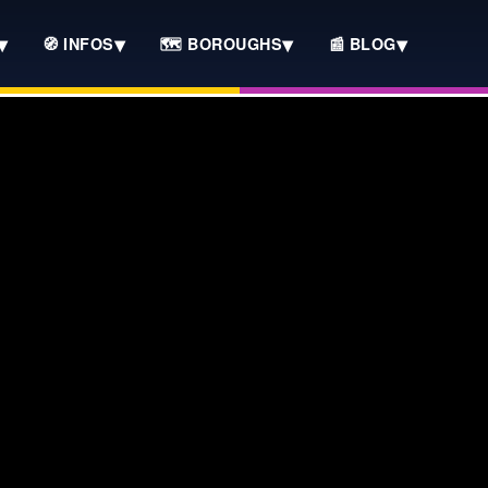
▾
▾
▾
▾
🧭 INFOS
🗺️ BOROUGHS
📰 BLOG