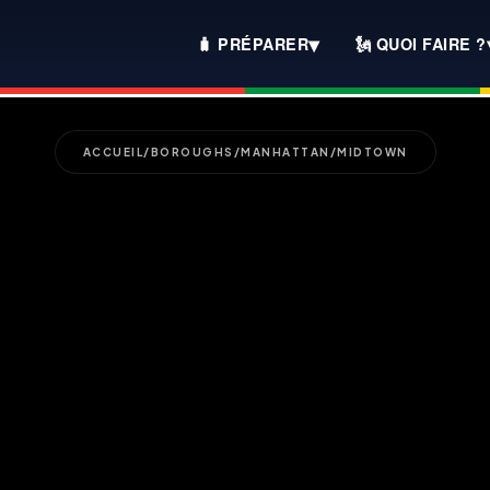
▾
🧳 PRÉPARER
🗽 QUOI FAIRE ?
ACCUEIL
/
BOROUGHS
/
MANHATTAN
/
MIDTOWN