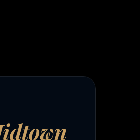
idtown