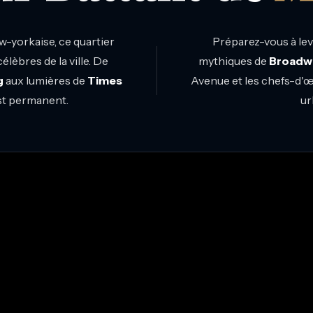
w-yorkaise, ce quartier
Préparez-vous à leve
lèbres de la ville. De
mythiques de
Broadw
g
aux lumières de
Times
Avenue et les chefs-d'
est permanent.
ur