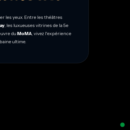
r les yeux. Entre les théâtres
ay
, les luxueuses vitrines de la 5e
œuvre du
MoMA
, vivez l'expérience
baine ultime.