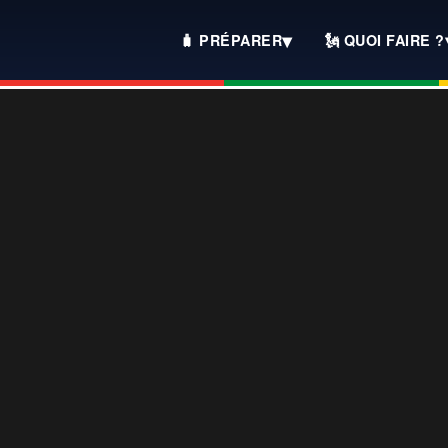
▾
🧳 PRÉPARER
🗽 QUOI FAIRE ?