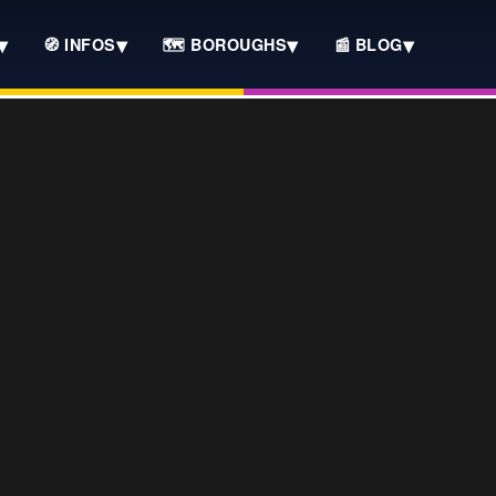
▾
▾
▾
▾
🧭 INFOS
🗺️ BOROUGHS
📰 BLOG