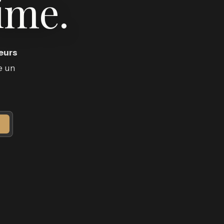
ime.
eurs
e un