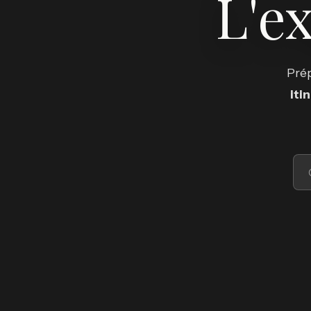
L'e
Prép
iti